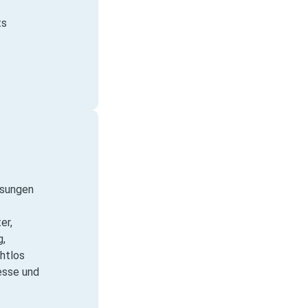
ts
ösungen
er,
g,
htlos
esse und