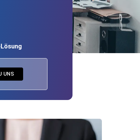
P-Lösung
U UNS