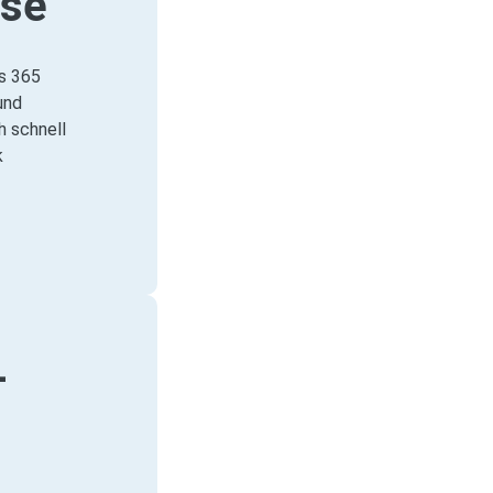
ase
s 365
und
h schnell
k
-