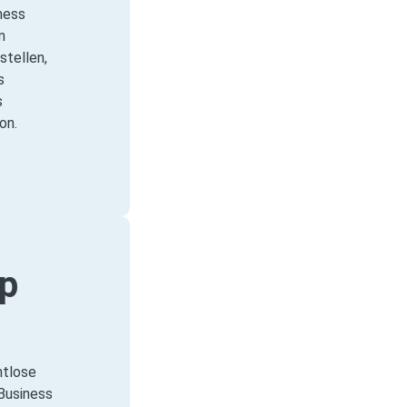
ness
n
stellen,
s
s
on.
p
htlose
Business