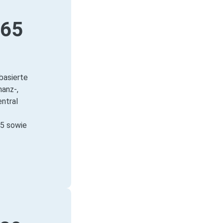
365
basierte
nanz‑,
ntral
65 sowie