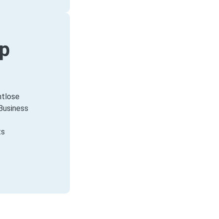
p
htlose
Business
ts