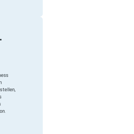
-
ness
n
stellen,
s
s
on.