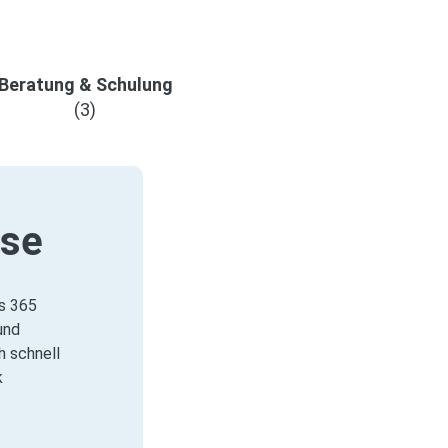
Beratung & Schulung
(3)
ase
s 365
und
h schnell
k