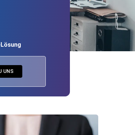
P-Lösung
U UNS