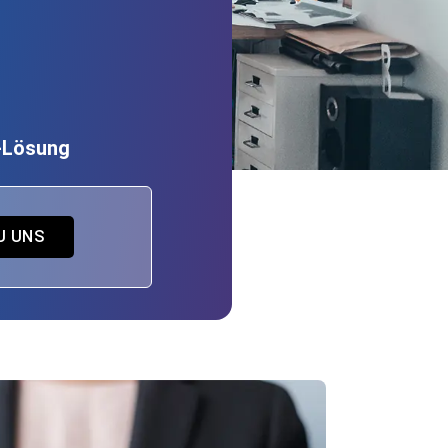
P-Lösung
U UNS