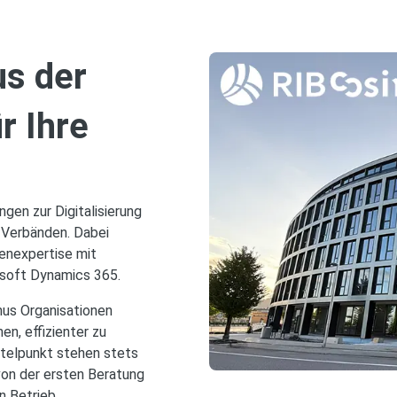
s der
r Ihre
gen zur Digitalisierung
 Verbänden. Dabei
enexpertise mit
soft Dynamics 365.
nus Organisationen
en, effizienter zu
ttelpunkt stehen stets
von der ersten Beratung
n Betrieb.