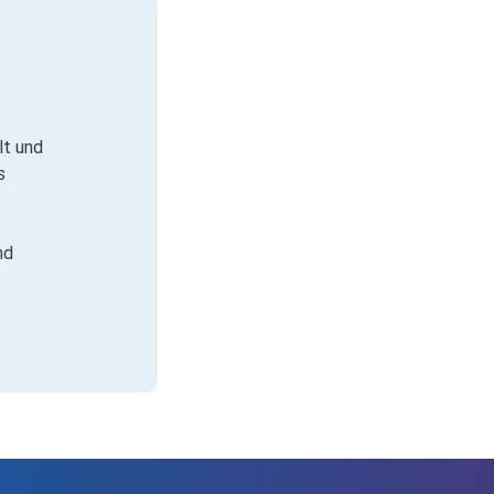
t
lt und
s
nd