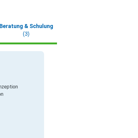
Beratung & Schulung
(3)
nzeption
on