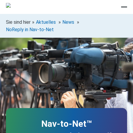
Sie sind hier
Aktuelles
News
NoReply in Nav-to-Net
Nav‑to‑Net™