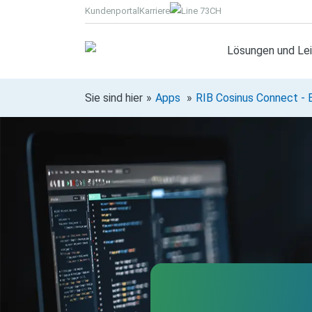
Kundenportal
Karriere
CH
Lösungen und Le
Sie sind hier
Apps
RIB Cosinus Connect - 