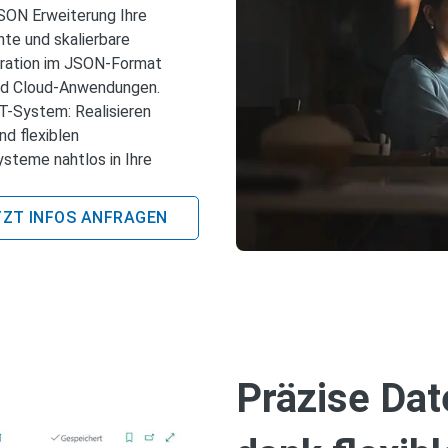
SON Erweiterung Ihre
te und skalierbare
egration im JSON-Format
nd Cloud-Anwendungen.
-System: Realisieren
nd flexiblen
steme nahtlos in Ihre
TZT INFOS ANFRAGEN
Präzise Dat