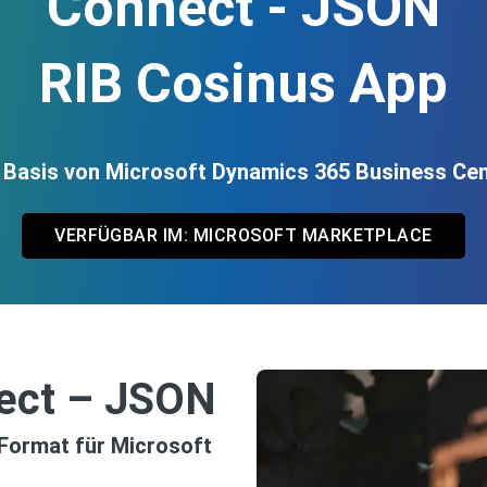
Connect - JSON
RIB Cosinus App
 Basis von Microsoft Dynamics 365 Business Cen
VERFÜGBAR IM: MICROSOFT MARKETPLACE
ect – JSON
-Format für Microsoft