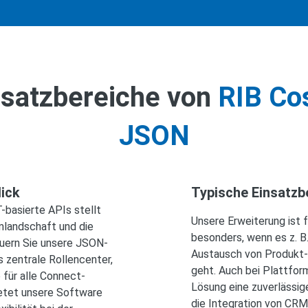
nsatzbereiche von
RIB Co
JSON
lick
Typische Einsatzb
-basierte APIs stellt
Unsere Erweiterung ist f
emlandschaft und die
besonders, wenn es z. B
uern Sie unsere JSON-
Austausch von Produkt-
s zentrale Rollencenter,
geht. Auch bei Plattfor
 für alle Connect-
Lösung eine zuverlässig
bietet unsere Software
die Integration von CRM