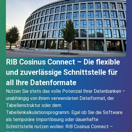
RIB Cosinus Connect – Die flexible
und zuverlässige Schnittstelle für
all Ihre Datenformate
Nutzen Sie stets das volle Potenzial Ihrer Datenbanken –
unabhängig von ihrem verwendeten Dateiformat, der
Tabellenstruktur oder dem
Tabellenkalkulationsprogramm. Egal ob Sie die Software
als temporäre Importlösung oder dauerhafte
Schnittstelle nutzen wollen: RIB Cosinus Connect –